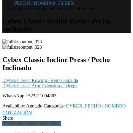
PECHO / HOMBRO
,
CYBEX
Cybex Classic Incline Press / Pecho Inclinado
Cybex Classic Incline Press / Pecho
Inclinado
Cybex Classic Incline Press / Pecho
Inclinado
Cybex Classic Rowing / Remo-Espalda
Cybex Classic Arm Extension / Triceps
WhatssApp +523211004863
Availability:
Agotado
Categorías:
CYBEX
,
PECHO / HOMBRO
COTIZACIÓN
Share
Facebook
Twitter
Pinterest
Email