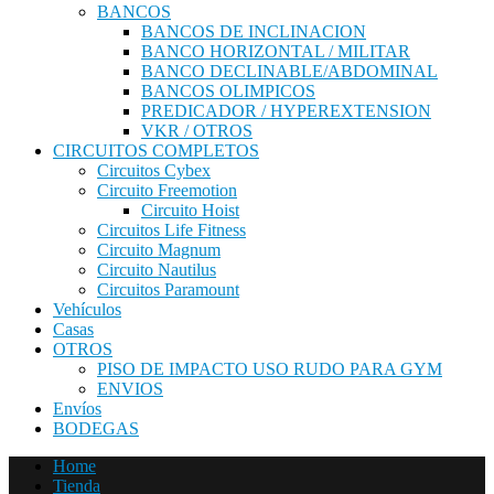
BANCOS
BANCOS DE INCLINACION
BANCO HORIZONTAL / MILITAR
BANCO DECLINABLE/ABDOMINAL
BANCOS OLIMPICOS
PREDICADOR / HYPEREXTENSION
VKR / OTROS
CIRCUITOS COMPLETOS
Circuitos Cybex
Circuito Freemotion
Circuito Hoist
Circuitos Life Fitness
Circuito Magnum
Circuito Nautilus
Circuitos Paramount
Vehículos
Casas
OTROS
PISO DE IMPACTO USO RUDO PARA GYM
ENVIOS
Envíos
BODEGAS
Home
Tienda