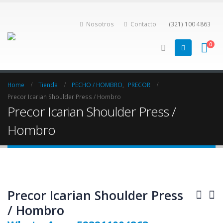
Nosotros
Contacto
(321) 100 4863
0
Home
Tienda
PECHO / HOMBRO
,
PRECOR
Precor Icarian Shoulder Press / Hombro
Precor Icarian Shoulder Press /
Hombro
Precor Icarian Shoulder Press
/ Hombro