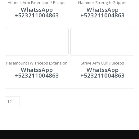
Atlantis Arm Extension / Biceps
Hammer Strength Gripper
WhatssApp
WhatssApp
+523211004863
+523211004863
Paramount FW Triceps Extension
Strive Arm Curl / Biceps
WhatssApp
WhatssApp
+523211004863
+523211004863