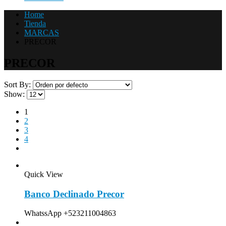
Home
Tienda
MARCAS
PRECOR
PRECOR
Sort By:
Show:
1
2
3
4
Quick View
Banco Declinado Precor
WhatssApp +523211004863