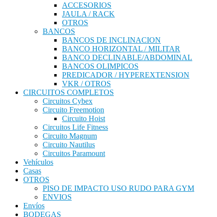
ACCESORIOS
JAULA / RACK
OTROS
BANCOS
BANCOS DE INCLINACION
BANCO HORIZONTAL / MILITAR
BANCO DECLINABLE/ABDOMINAL
BANCOS OLIMPICOS
PREDICADOR / HYPEREXTENSION
VKR / OTROS
CIRCUITOS COMPLETOS
Circuitos Cybex
Circuito Freemotion
Circuito Hoist
Circuitos Life Fitness
Circuito Magnum
Circuito Nautilus
Circuitos Paramount
Vehículos
Casas
OTROS
PISO DE IMPACTO USO RUDO PARA GYM
ENVIOS
Envíos
BODEGAS