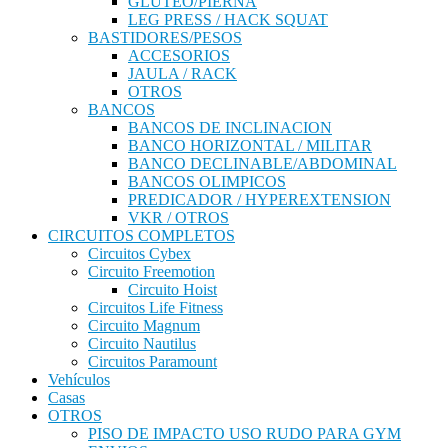
GLUTEO/PIERNA
LEG PRESS / HACK SQUAT
BASTIDORES/PESOS
ACCESORIOS
JAULA / RACK
OTROS
BANCOS
BANCOS DE INCLINACION
BANCO HORIZONTAL / MILITAR
BANCO DECLINABLE/ABDOMINAL
BANCOS OLIMPICOS
PREDICADOR / HYPEREXTENSION
VKR / OTROS
CIRCUITOS COMPLETOS
Circuitos Cybex
Circuito Freemotion
Circuito Hoist
Circuitos Life Fitness
Circuito Magnum
Circuito Nautilus
Circuitos Paramount
Vehículos
Casas
OTROS
PISO DE IMPACTO USO RUDO PARA GYM