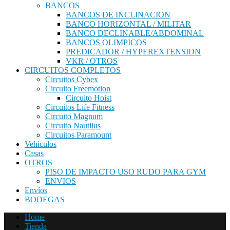
BANCOS
BANCOS DE INCLINACION
BANCO HORIZONTAL / MILITAR
BANCO DECLINABLE/ABDOMINAL
BANCOS OLIMPICOS
PREDICADOR / HYPEREXTENSION
VKR / OTROS
CIRCUITOS COMPLETOS
Circuitos Cybex
Circuito Freemotion
Circuito Hoist
Circuitos Life Fitness
Circuito Magnum
Circuito Nautilus
Circuitos Paramount
Vehículos
Casas
OTROS
PISO DE IMPACTO USO RUDO PARA GYM
ENVIOS
Envíos
BODEGAS
Home
Tienda