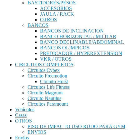
BASTIDORES/PESOS
ACCESORIOS
JAULA / RACK
OTROS
BANCOS
BANCOS DE INCLINACION
BANCO HORIZONTAL / MILITAR
BANCO DECLINABLE/ABDOMINAL
BANCOS OLIMPICOS
PREDICADOR / HYPEREXTENSION
VKR / OTROS
CIRCUITOS COMPLETOS
Circuitos Cybex
Circuito Freemotion
Circuito Hoist
Circuitos Life Fitness
Circuito Magnum
Circuito Nautilus
Circuitos Paramount
Vehículos
Casas
OTROS
PISO DE IMPACTO USO RUDO PARA GYM
ENVIOS
Envíos