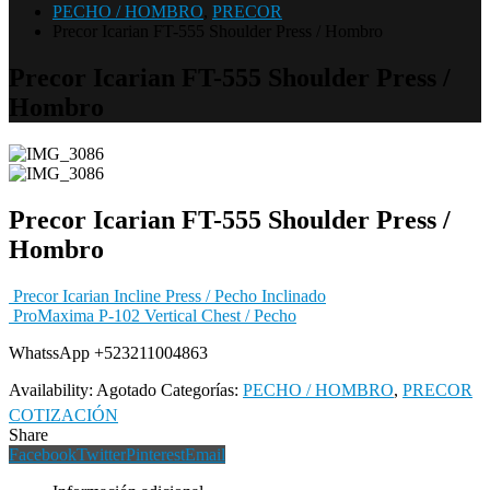
PECHO / HOMBRO
,
PRECOR
Precor Icarian FT-555 Shoulder Press / Hombro
Precor Icarian FT-555 Shoulder Press /
Hombro
Precor Icarian FT-555 Shoulder Press /
Hombro
Precor Icarian Incline Press / Pecho Inclinado
ProMaxima P-102 Vertical Chest / Pecho
WhatssApp +523211004863
Availability:
Agotado
Categorías:
PECHO / HOMBRO
,
PRECOR
COTIZACIÓN
Share
Facebook
Twitter
Pinterest
Email