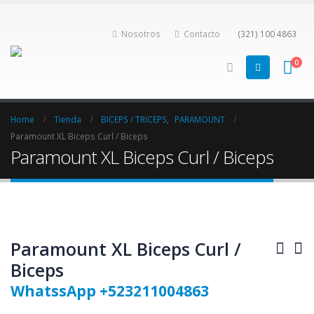
Nosotros
Contacto
(321) 100 4863
0
Home
Tienda
BICEPS / TRICEPS
,
PARAMOUNT
Paramount XL Biceps Curl / Biceps
Paramount XL Biceps Curl / Biceps
Paramount XL Biceps Curl /
Biceps
WhatssApp +523211004863