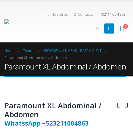
Nosotros
Contacto
(321) 100 4863
0
Home
Tienda
ABDOMEN / LUMBAR
,
PARAMOUNT
Paramount XL Abdominal / Abdomen
Paramount XL Abdominal / Abdomen
Paramount XL Abdominal /
Abdomen
WhatssApp +523211004863