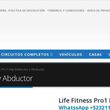
MPRA
POLITICA DE DEVOLUCIÓN
TERMINOS Y CONDICIONES
AVISO DE PRIVA
CIRCUITOS COMPLETOS
VEHÍCULOS
CASAS
ss Pro1 Hip Adductor y Abductor
 y Abductor
Life Fitness Pro1
WhatssApp +52321