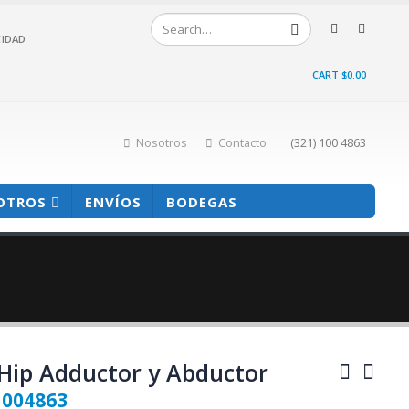
CIDAD
CART
$
0.00
Nosotros
Contacto
(321) 100 4863
OTROS
ENVÍOS
BODEGAS
 Hip Adductor y Abductor
1004863