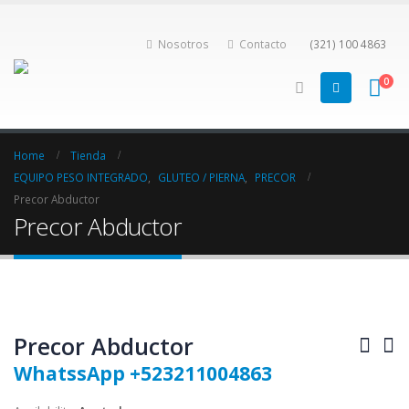
Nosotros
Contacto
(321) 100 4863
0
Home
Tienda
EQUIPO PESO INTEGRADO
,
GLUTEO / PIERNA
,
PRECOR
Precor Abductor
Precor Abductor
Precor Abductor
WhatssApp +523211004863