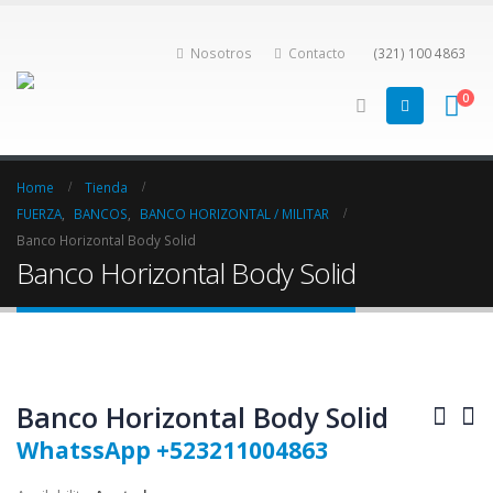
Nosotros
Contacto
(321) 100 4863
0
Home
Tienda
FUERZA
,
BANCOS
,
BANCO HORIZONTAL / MILITAR
Banco Horizontal Body Solid
Banco Horizontal Body Solid
Banco Horizontal Body Solid
WhatssApp +523211004863