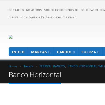
CONTACTO
NOSOTROS
SOLICITAR PRESUPUESTO
POLITICAS DE CO
Bienvenido a Equipos Profesionales Steelman
INICIO
MARCAS
CARDIO
FUERZA
Home
Tienda
FUERZA
,
BANCOS
,
BANCO HORIZONTAL / MIL
Banco Horizontal