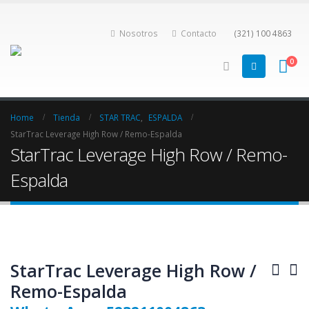
Nosotros
Contacto
(321) 100 4863
0
Home
Tienda
STAR TRAC
,
ESPALDA
StarTrac Leverage High Row / Remo-Espalda
StarTrac Leverage High Row / Remo-
Espalda
StarTrac Leverage High Row /
Remo-Espalda