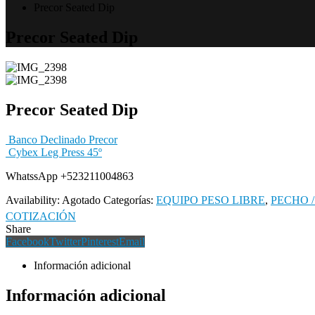
Precor Seated Dip
Precor Seated Dip
Precor Seated Dip
Banco Declinado Precor
Cybex Leg Press 45º
WhatssApp +523211004863
Availability:
Agotado
Categorías:
EQUIPO PESO LIBRE
,
PECHO 
COTIZACIÓN
Share
Facebook
Twitter
Pinterest
Email
Información adicional
Información adicional