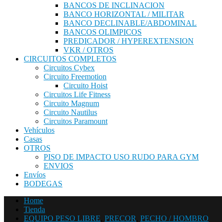
BANCOS DE INCLINACION
BANCO HORIZONTAL / MILITAR
BANCO DECLINABLE/ABDOMINAL
BANCOS OLIMPICOS
PREDICADOR / HYPEREXTENSION
VKR / OTROS
CIRCUITOS COMPLETOS
Circuitos Cybex
Circuito Freemotion
Circuito Hoist
Circuitos Life Fitness
Circuito Magnum
Circuito Nautilus
Circuitos Paramount
Vehículos
Casas
OTROS
PISO DE IMPACTO USO RUDO PARA GYM
ENVIOS
Envíos
BODEGAS
Home
Tienda
EQUIPO PESO LIBRE
,
PRECOR
,
PECHO / HOMBRO