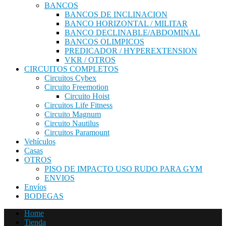
BANCOS
BANCOS DE INCLINACION
BANCO HORIZONTAL / MILITAR
BANCO DECLINABLE/ABDOMINAL
BANCOS OLIMPICOS
PREDICADOR / HYPEREXTENSION
VKR / OTROS
CIRCUITOS COMPLETOS
Circuitos Cybex
Circuito Freemotion
Circuito Hoist
Circuitos Life Fitness
Circuito Magnum
Circuito Nautilus
Circuitos Paramount
Vehículos
Casas
OTROS
PISO DE IMPACTO USO RUDO PARA GYM
ENVIOS
Envíos
BODEGAS
Home
Tienda