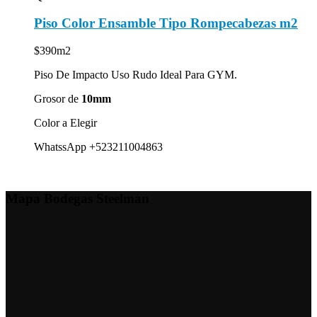
Piso Color Ensamble Tipo Rompecabezas m2
$390m2
Piso De Impacto Uso Rudo Ideal Para GYM.
Grosor de
10mm
Color a Elegir
WhatssApp +523211004863
Mapa Bodegas Steelman