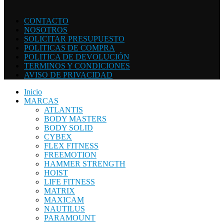
CONTACTO
NOSOTROS
SOLICITAR PRESUPUESTO
POLITICAS DE COMPRA
POLITICA DE DEVOLUCIÓN
TERMINOS Y CONDICIONES
AVISO DE PRIVACIDAD
Inicio
MARCAS
ATLANTIS
BODY MASTERS
BODY SOLID
CYBEX
FLEX FITNESS
FREEMOTION
HAMMER STRENGTH
HOIST
LIFE FITNESS
MATRIX
MAXICAM
NAUTILUS
PARAMOUNT