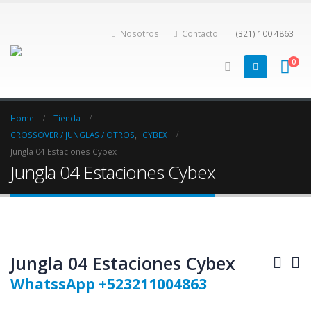
Nosotros
Contacto
(321) 100 4863
0
Home
Tienda
CROSSOVER / JUNGLAS / OTROS
,
CYBEX
Jungla 04 Estaciones Cybex
Jungla 04 Estaciones Cybex
Jungla 04 Estaciones Cybex
WhatssApp +523211004863