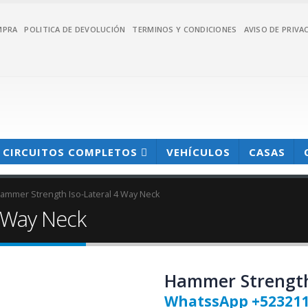
MPRA
POLITICA DE DEVOLUCIÓN
TERMINOS Y CONDICIONES
AVISO DE PRIVA
CIRCUITOS COMPLETOS
VEHÍCULOS
CASAS
ammer Strength Iso-Lateral 4 Way Neck
 Way Neck
Hammer Strength
WhatssApp +52321