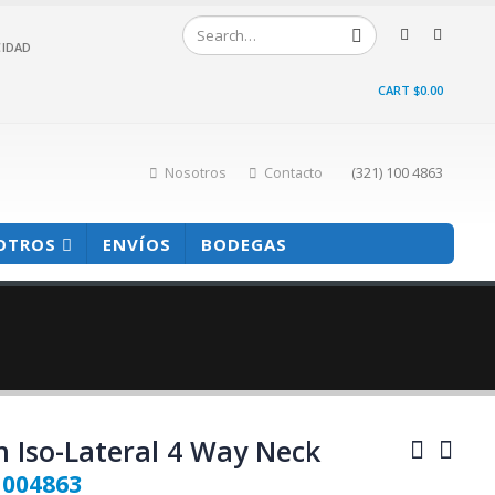
CIDAD
CART
$
0.00
Nosotros
Contacto
(321) 100 4863
OTROS
ENVÍOS
BODEGAS
 Iso-Lateral 4 Way Neck
1004863