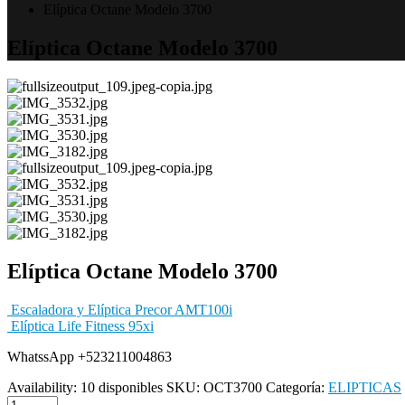
Elíptica Octane Modelo 3700
Elíptica Octane Modelo 3700
Elíptica Octane Modelo 3700
Escaladora y Elíptica Precor AMT100i
Elíptica Life Fitness 95xi
WhatssApp +523211004863
Availability:
10 disponibles
SKU:
OCT3700
Categoría:
ELIPTICAS