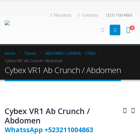
Nosotros
Contacto
(321) 100 4863
0
Home
Tienda
ABDOMEN / LUMBAR
,
CYBEX
Cybex VR1 Ab Crunch / Abdomen
Cybex VR1 Ab Crunch / Abdomen
Cybex VR1 Ab Crunch /
Abdomen
WhatssApp +523211004863