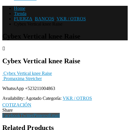
Home
Tienda
FUERZA
,
BANCOS
,
VKR / OTROS
Cybex Vertical knee Raise
Cybex Vertical knee Raise
Cybex Vertical knee Raise
Cybex Vertical knee Raise
Promaxima Stretcher
WhatssApp +523211004863
Availability:
Agotado
Categoría:
VKR / OTROS
COTIZACIÓN
Share
Facebook
Twitter
Pinterest
Email
Related Products