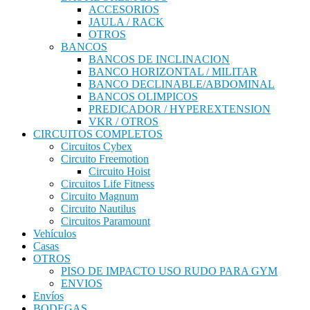
ACCESORIOS
JAULA / RACK
OTROS
BANCOS
BANCOS DE INCLINACION
BANCO HORIZONTAL / MILITAR
BANCO DECLINABLE/ABDOMINAL
BANCOS OLIMPICOS
PREDICADOR / HYPEREXTENSION
VKR / OTROS
CIRCUITOS COMPLETOS
Circuitos Cybex
Circuito Freemotion
Circuito Hoist
Circuitos Life Fitness
Circuito Magnum
Circuito Nautilus
Circuitos Paramount
Vehículos
Casas
OTROS
PISO DE IMPACTO USO RUDO PARA GYM
ENVIOS
Envíos
BODEGAS