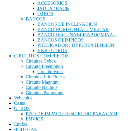
ACCESORIOS
JAULA / RACK
OTROS
BANCOS
BANCOS DE INCLINACION
BANCO HORIZONTAL / MILITAR
BANCO DECLINABLE/ABDOMINAL
BANCOS OLIMPICOS
PREDICADOR / HYPEREXTENSION
VKR / OTROS
CIRCUITOS COMPLETOS
Circuitos Cybex
Circuito Freemotion
Circuito Hoist
Circuitos Life Fitness
Circuito Magnum
Circuito Nautilus
Circuitos Paramount
Vehículos
Casas
OTROS
PISO DE IMPACTO USO RUDO PARA GYM
ENVIOS
Envíos
BODEGAS