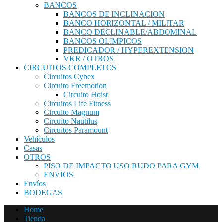
BANCOS
BANCOS DE INCLINACION
BANCO HORIZONTAL / MILITAR
BANCO DECLINABLE/ABDOMINAL
BANCOS OLIMPICOS
PREDICADOR / HYPEREXTENSION
VKR / OTROS
CIRCUITOS COMPLETOS
Circuitos Cybex
Circuito Freemotion
Circuito Hoist
Circuitos Life Fitness
Circuito Magnum
Circuito Nautilus
Circuitos Paramount
Vehículos
Casas
OTROS
PISO DE IMPACTO USO RUDO PARA GYM
ENVIOS
Envíos
BODEGAS
Home
Tienda