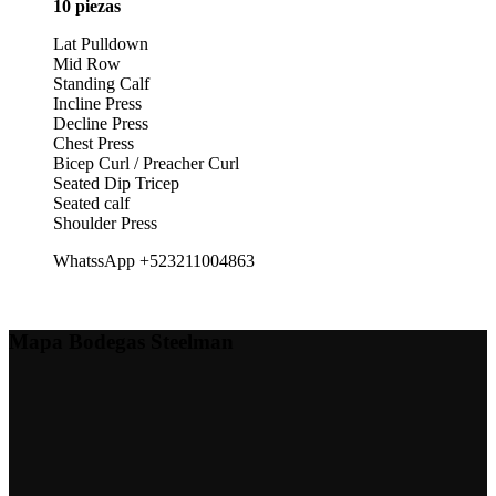
10 piezas
Lat Pulldown
Mid Row
Standing Calf
Incline Press
Decline Press
Chest Press
Bicep Curl / Preacher Curl
Seated Dip Tricep
Seated calf
Shoulder Press
WhatssApp +523211004863
Mapa Bodegas Steelman