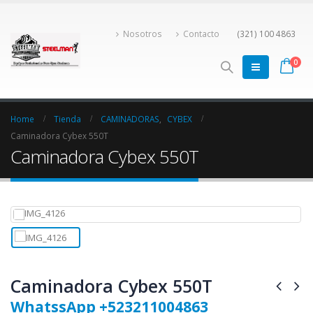
Nosotros
Contacto
(321) 100 4863
0
Home
Tienda
CAMINADORAS
,
CYBEX
Caminadora Cybex 550T
Caminadora Cybex 550T
Caminadora Cybex 550T
WhatssApp +523211004863