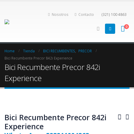
Nosotros
Contacto
(321) 100 4863
0
Home
Tienda
BICI RECUMBENTES
,
PRECOR
Bici Recumbente Precor 842i Experience
Bici Recumbente Precor 842i
Experience
Bici Recumbente Precor 842i
Experience