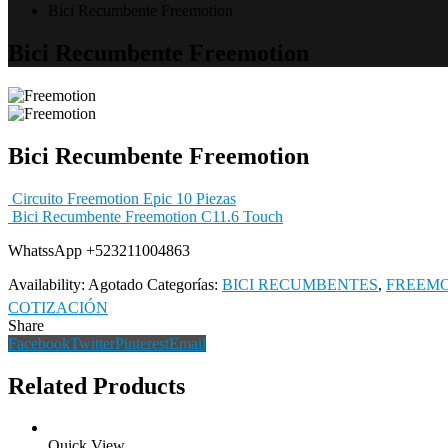
Bici Recumbente Freemotion
Bici Recumbente Freemotion
Bici Recumbente Freemotion
Circuito Freemotion Epic 10 Piezas
Bici Recumbente Freemotion C11.6 Touch
WhatssApp +523211004863
Availability:
Agotado
Categorías:
BICI RECUMBENTES
,
FREEM
COTIZACIÓN
Share
Facebook
Twitter
Pinterest
Email
Related Products
Quick View