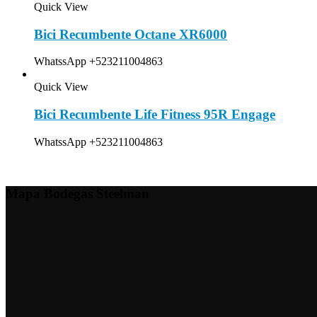
Quick View
Bici Recumbente Octane XR6000
WhatssApp +523211004863
Quick View
Bici Recumbente Life Fitness 95R Engage
WhatssApp +523211004863
Mapa Bodegas Steelman