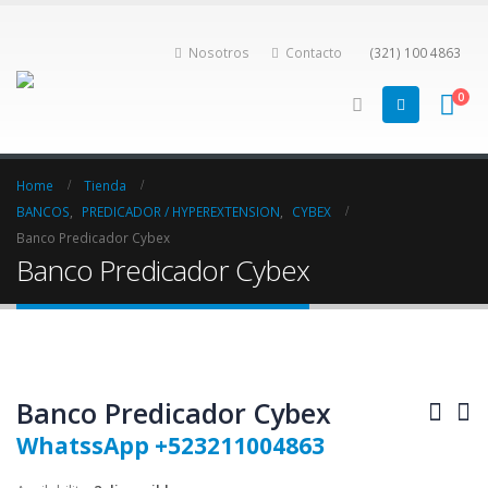
Nosotros
Contacto
(321) 100 4863
0
Home
Tienda
BANCOS
,
PREDICADOR / HYPEREXTENSION
,
CYBEX
Banco Predicador Cybex
Banco Predicador Cybex
Banco Predicador Cybex
WhatssApp +523211004863