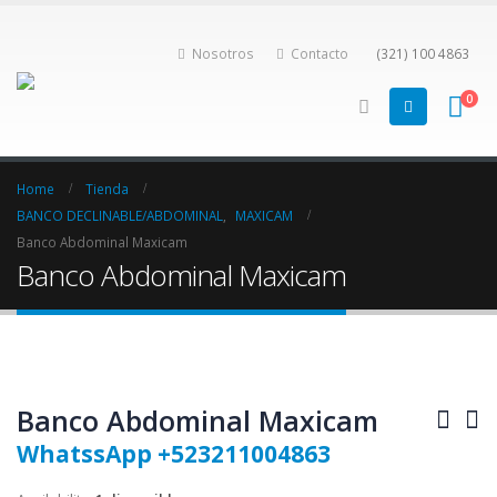
Nosotros
Contacto
(321) 100 4863
0
Home
Tienda
BANCO DECLINABLE/ABDOMINAL
,
MAXICAM
Banco Abdominal Maxicam
Banco Abdominal Maxicam
Banco Abdominal Maxicam
WhatssApp +523211004863