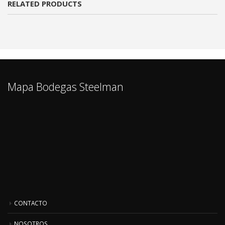
RELATED PRODUCTS
Mapa Bodegas Steelman
CONTACTO
NOSOTROS