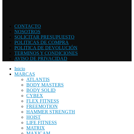
CONTACTO
NOSOTROS
SOLICITAR PRESUPUESTO
POLITICAS DE COMPRA
POLITICA DE DEVOLUCIÓN
TERMINOS Y CONDICIONES
AVISO DE PRIVACIDAD
Inicio
MARCAS
ATLANTIS
BODY MASTERS
BODY SOLID
CYBEX
FLEX FITNESS
FREEMOTION
HAMMER STRENGTH
HOIST
LIFE FITNESS
MATRIX
MAXICAM