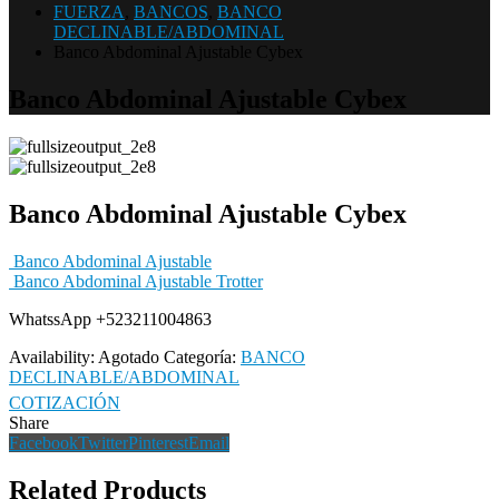
FUERZA
,
BANCOS
,
BANCO
DECLINABLE/ABDOMINAL
Banco Abdominal Ajustable Cybex
Banco Abdominal Ajustable Cybex
Banco Abdominal Ajustable Cybex
Banco Abdominal Ajustable
Banco Abdominal Ajustable Trotter
WhatssApp +523211004863
Availability:
Agotado
Categoría:
BANCO
DECLINABLE/ABDOMINAL
COTIZACIÓN
Share
Facebook
Twitter
Pinterest
Email
Related Products