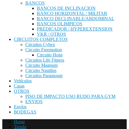
BANCOS
BANCOS DE INCLINACION
BANCO HORIZONTAL / MILITAR
BANCO DECLINABLE/ABDOMINAL
BANCOS OLIMPICOS
PREDICADOR / HYPEREXTENSION
VKR / OTROS
CIRCUITOS COMPLETOS
Circuitos Cybex
Circuito Freemotion
Circuito Hoist
Circuitos Life Fitness
Circuito Magnum
Circuito Nautilus
Circuitos Paramount
Vehículos
Casas
OTROS
PISO DE IMPACTO USO RUDO PARA GYM
ENVIOS
Envíos
BODEGAS
Home
Tienda