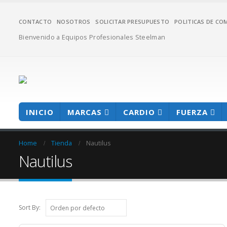
CONTACTO
NOSOTROS
SOLICITAR PRESUPUESTO
POLITICAS DE CO
Bienvenido a Equipos Profesionales Steelman
INICIO
MARCAS
CARDIO
FUERZA
Home
Tienda
Nautilus
Nautilus
Sort By: