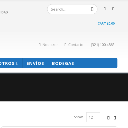
CIDAD
CART
$
0.00
Nosotros
Contacto
(321) 100 4863
OTROS
ENVÍOS
BODEGAS
Show: