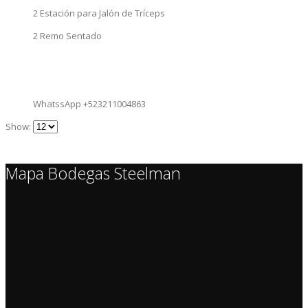
2 Estación para Jalón de Tríceps
2 Remo Sentado
WhatssApp +523211004863
Show:
Mapa Bodegas Steelman